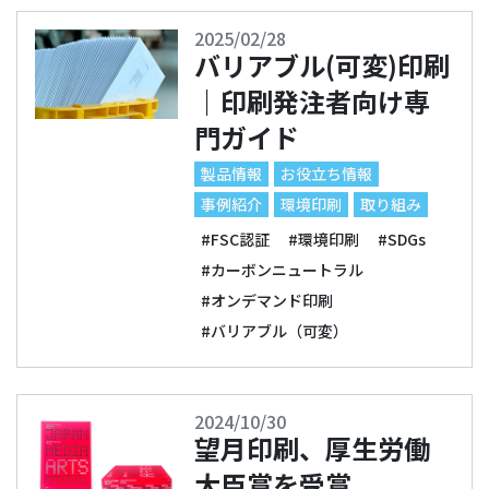
2025/02/28
バリアブル(可変)印刷
｜印刷発注者向け専
門ガイド
製品情報
お役立ち情報
事例紹介
環境印刷
取り組み
#FSC認証
#環境印刷
#SDGs
#カーボンニュートラル
#オンデマンド印刷
#バリアブル（可変）
2024/10/30
望月印刷、厚生労働
大臣賞を受賞