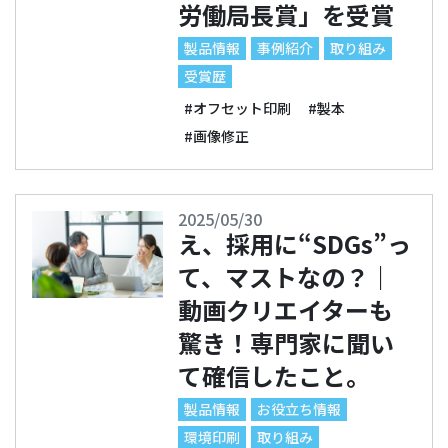
労働局長賞」を受賞
製品情報
事例紹介
取り組み
受賞歴
#オフセット印刷
#製本
#画像修正
2025/05/30
え、採用に“SDGs”っ
て、マストなの？｜
動画クリエイターも
驚き！専門家に聞い
て確信したこと。
製品情報
お役立ち情報
環境印刷
取り組み