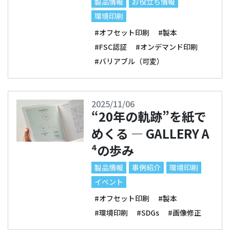
製品情報
お役立ち情報
環境印刷
#オフセット印刷
#製本
#FSC認証
#オンデマンド印刷
#バリアブル（可変）
2025/11/06
“20年の軌跡”を紙で
めくる — GALLERY A
⁴の歩み
製品情報
事例紹介
環境印刷
イベント
#オフセット印刷
#製本
#環境印刷
#SDGs
#画像修正