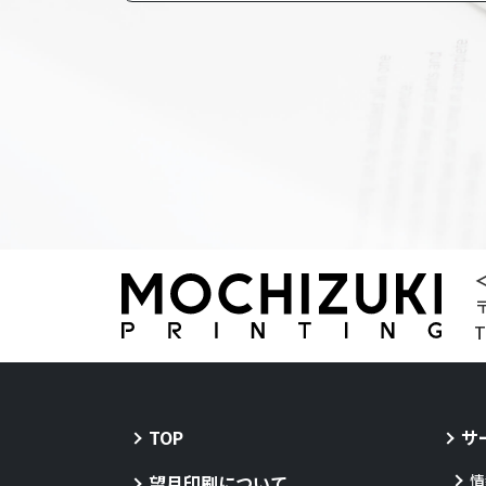
＜
TOP
サ
望月印刷について
情