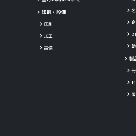
名
印刷・設備
企
印刷
D
加工
動
設備
製
冊
ビ
販